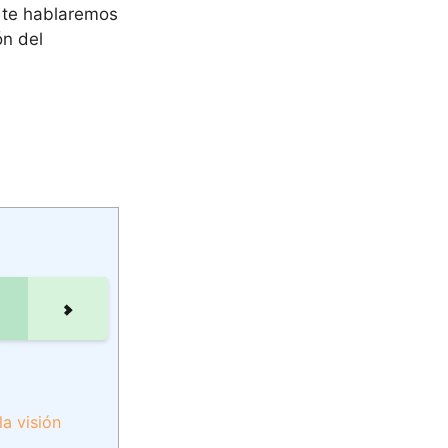
, te hablaremos
ón del
a visión