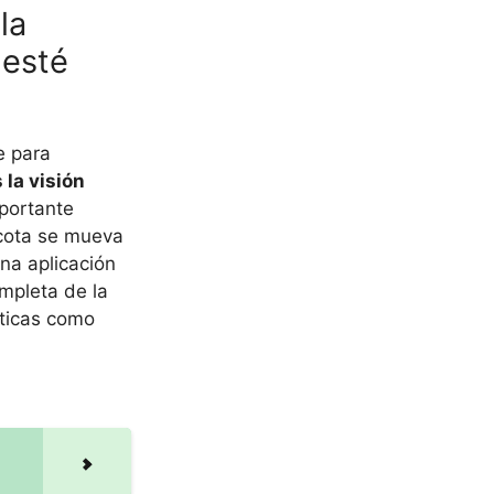
la
 esté
e para
 la visión
mportante
scota se mueva
una aplicación
ompleta de la
sticas como