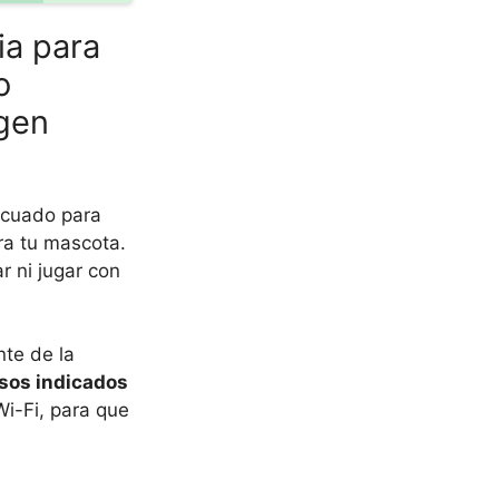
ia para
o
agen
decuado para
ra tu mascota.
 ni jugar con
nte de la
asos indicados
i-Fi, para que