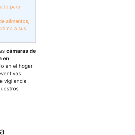
uado para
de alimentos,
ptimo a sus
Las
cámaras de
a en
o en el hogar
eventivas
 vigilancia
nuestros
na