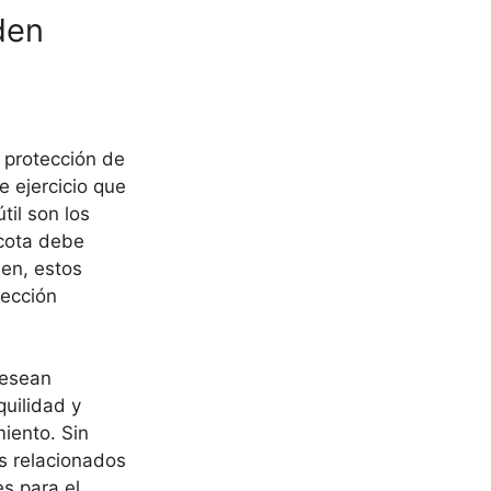
den
 protección de
e ejercicio que
til son los
scota debe
en, estos
tección
desean
uilidad y
iento. Sin
s relacionados
s para el