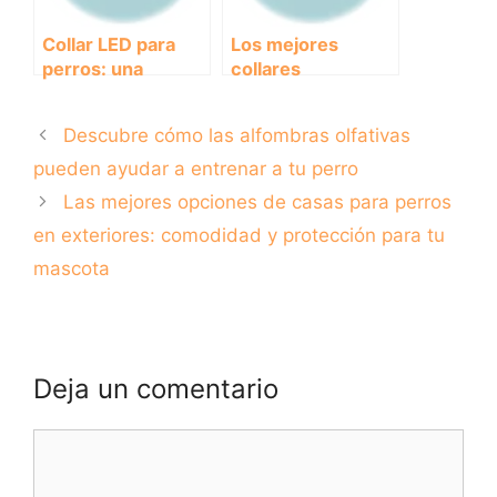
Collar LED para
Los mejores
perros: una
collares
solución segura y
antiladridos para
moderna para tus
controlar el ladrido
Descubre cómo las alfombras olfativas
paseos nocturnos
de tu perro
pueden ayudar a entrenar a tu perro
Las mejores opciones de casas para perros
en exteriores: comodidad y protección para tu
mascota
Deja un comentario