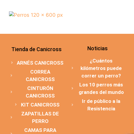
Noticias
Tienda de Canicross
¿Cuántos
ARNÉS CANICROSS
kilómetros puede
CORREA
correr un perro?
CANICROSS
Los 10 perros más
CINTURÓN
grandes del mundo
CANICROSS
Ir de público a la
KIT CANICROSS
Resistencia
ZAPATILLAS DE
PERRO
CAMAS PARA