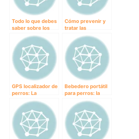
Todo lo que debes
Cómo prevenir y
saber sobre los
tratar las
piensos húmedos
almohadillas secas
para perros:
en perros.
beneficios y
recomendaciones
GPS localizador de
Bebedero portátil
perros: La
para perros: la
herramienta
solución perfecta
imprescindible
para hidratar a tu
para mantener a tu
mascota en
mascota siempre
cualquier lugar
segura y ubicada