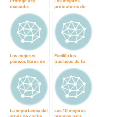
Protege a tu
Los mejores
mascota:
protectores de
Descubre los
maletero para
mejores collares
llevar a tu perro de
antiparasitarios del
paseo sin
mercado
preocupaciones
Los mejores
Facilita los
piensos libres de
traslados de tu
cereales para
perro con un
perros:
transportín con
¡Saludables y
ruedas
deliciosos al
mismo tiempo!
La importancia del
Los 10 mejores
arnés de coche
premios para