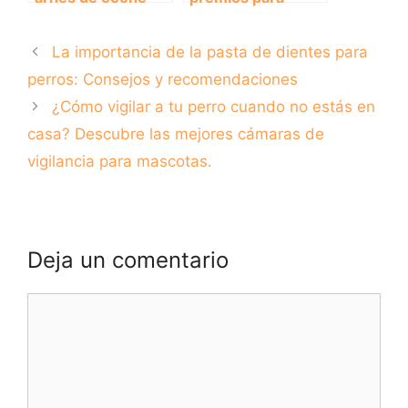
para la seguridad
consentir a tu
de tu perro en los
peludo amigo
La importancia de la pasta de dientes para
desplazamientos.
perros: Consejos y recomendaciones
¿Cómo vigilar a tu perro cuando no estás en
casa? Descubre las mejores cámaras de
vigilancia para mascotas.
Deja un comentario