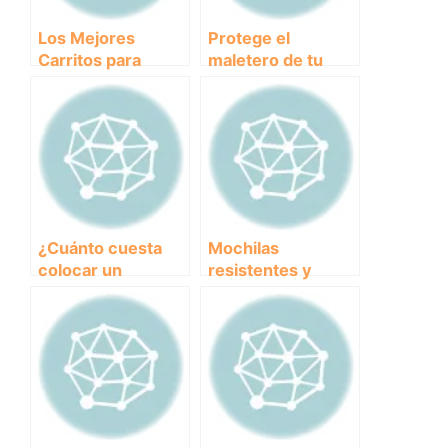
Los Mejores
Protege el
Carritos para
maletero de tu
Perros Grandes:
coche con estas
Comodidad y
fundas para perros
Seguridad en tus
Paseos
¿Cuánto cuesta
Mochilas
colocar un
resistentes y
microchip en mi
cómodas para
perro? – Guía de
transportar a tu
precios y
perro grande en
beneficios.
tus aventuras al
aire libre