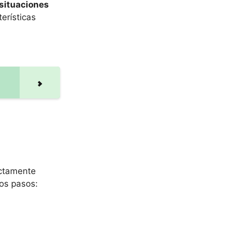
 situaciones
erísticas
ectamente
tos pasos: