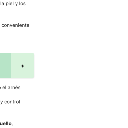
a piel y los
s conveniente
o el arnés
y control
uello,