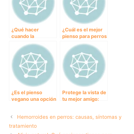
¿Qué hacer
¿Cuál es el mejor
cuando la
pienso para perros
almohadilla de tu
en relación
perro se seca?
calidad-precio?
Cuidados
esenciales para
mantener sus
patas sanas
¿Es el pienso
Protege la vista de
vegano una opción
tu mejor amigo:
saludable para la
gafas de sol para
alimentación de
perros
Hemorroides en perros: causas, síntomas y
perros?
tratamiento