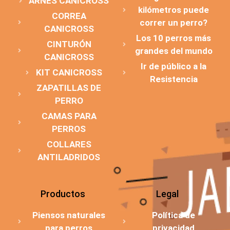
ARNÉS CANICROSS
kilómetros puede
CORREA
correr un perro?
CANICROSS
Los 10 perros más
CINTURÓN
grandes del mundo
CANICROSS
Ir de público a la
KIT CANICROSS
Resistencia
ZAPATILLAS DE
PERRO
CAMAS PARA
PERROS
COLLARES
ANTILADRIDOS
Productos
Legal
Piensos naturales
Política de
para perros
privacidad