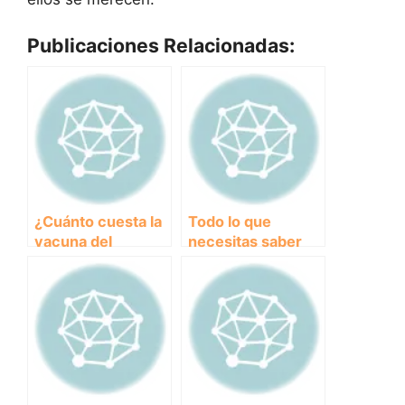
Publicaciones Relacionadas:
¿Cuánto cuesta la
Todo lo que
vacuna del
necesitas saber
parvovirus para
sobre esguinces
proteger a tu
en perros: causas,
perro?
síntomas y
tratamiento