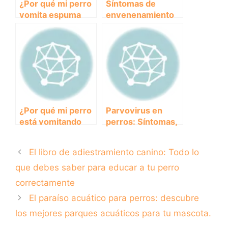
¿Por qué mi perro
Síntomas de
vomita espuma
envenenamiento
amarilla? Causas y
en perros: cómo
posibles
identificarlos y
soluciones
actuar
rápidamente
¿Por qué mi perro
Parvovirus en
está vomitando
perros: Síntomas,
sangre y qué debo
tratamiento y
hacer al respecto?
prevención.
El libro de adiestramiento canino: Todo lo
que debes saber para educar a tu perro
correctamente
El paraíso acuático para perros: descubre
los mejores parques acuáticos para tu mascota.