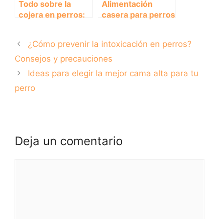
Todo sobre la
Alimentación
cojera en perros:
casera para perros
causas, síntomas y
con cristales en la
tratamientos
orina: recetas
¿Cómo prevenir la intoxicación en perros?
saludables y
efectivas
Consejos y precauciones
Ideas para elegir la mejor cama alta para tu
perro
Deja un comentario