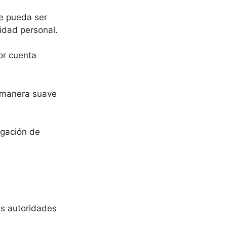
ue pueda ser
ridad personal.
or cuenta
e manera suave
agación de
as autoridades