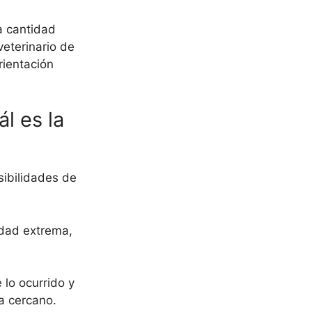
a cantidad
veterinario de
rientación
l es la
ibilidades de
idad extrema,
lo ocurrido y
a cercano.