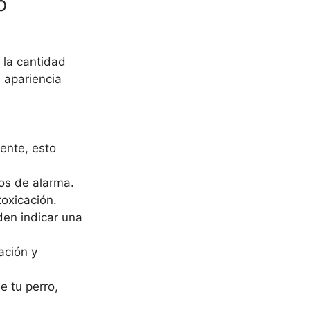
o
 la cantidad
 apariencia
rente, esto
nos de alarma.
toxicación.
eden indicar una
ación y
e tu perro,