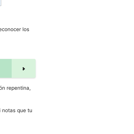
econocer los
ón repentina,
i notas que tu