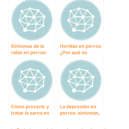
comunes de los
fiebre?
perros
Síntomas de la
Heridas en perros:
rabia en perros:
¿Por qué no
cómo
cicatrizan y cómo
identificarlos y
tratarlas
prevenir su
adecuadamente?
propagación
Cómo prevenir y
La depresión en
tratar la sarna en
perros: síntomas,
cachorros
causas y cómo
ayudar a tu mejor