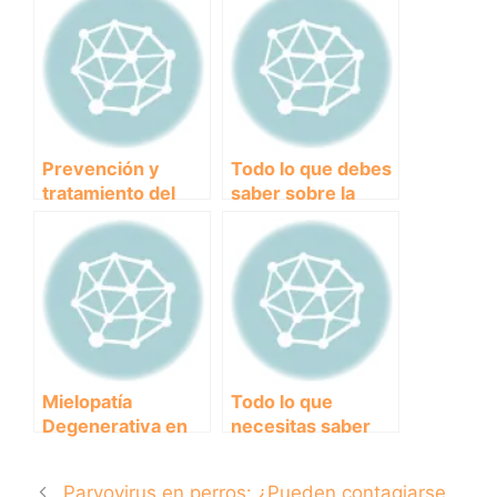
qué debo hacer al
causas, síntomas y
respecto?
tratamiento
Prevención y
Todo lo que debes
tratamiento del
saber sobre la
envenenamiento
vacuna para la tos
en perros: todo lo
de las perreras:
que necesitas
precio y
saber
recomendaciones
Mielopatía
Todo lo que
Degenerativa en
necesitas saber
Perros: Todo lo
sobre el
que necesitas
tratamiento de la
Parvovirus en perros: ¿Pueden contagiarse