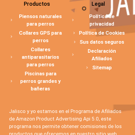
Productos
Legal
Piensos naturales
Política de
para perros
privacidad
Collares GPS para
Política de Cookies
perros
Sus datos seguros
Collares
Declaración
antiparasitarios
Afiliados
para perros
Sitemap
Piscinas para
perros grandes y
bañeras
Jalisco y yo estamos en el Programa de Afiliados
de Amazon Product Advertising Api 5.0, este
programa nos permite obtener comisiones de los
productos que ofrecemos en nuestro sitio web.