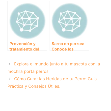
anemia en perros:
anemia en perros:
causas, síntomas y
causas, síntomas y
tratamiento
tratamiento
recomendado.
Prevención y
Sarna en perros:
tratamiento del
Conoce los
envenenamiento
síntomas y
en perros: todo lo
tratamiento a
Explora el mundo junto a tu mascota con la
que necesitas
través de
saber
imágenes
mochila porta perros
impactantes
Cómo Curar las Heridas de tu Perro: Guía
Práctica y Consejos Útiles.