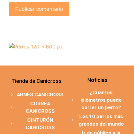
Noticias
Tienda de Canicross
¿Cuántos
ARNÉS CANICROSS
kilómetros puede
CORREA
correr un perro?
CANICROSS
Los 10 perros más
CINTURÓN
grandes del mundo
CANICROSS
Ir de público a la