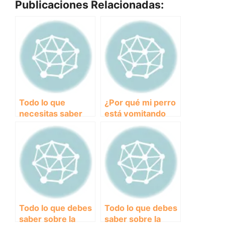
Publicaciones Relacionadas:
Todo lo que
¿Por qué mi perro
necesitas saber
está vomitando
sobre esguinces
líquido blanco y
en perros: causas,
qué debo hacer al
síntomas y
respecto?
tratamiento
Todo lo que debes
Todo lo que debes
saber sobre la
saber sobre la