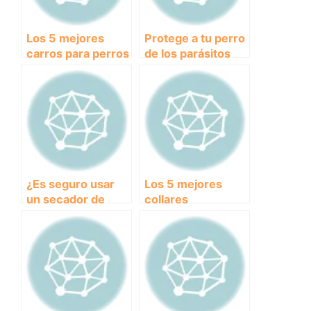
Los 5 mejores
Protege a tu perro
carros para perros
de los parásitos
grandes:
con estas Pipetas
Comodidad y
de alta calidad
seguridad en tus
paseos juntos
¿Es seguro usar
Los 5 mejores
un secador de
collares
pelo en tu perro? –
antiparasitarios
Guía para
para perros:
mantener a tu
protege a tu
mascota fresca y
peludo amigo de
seca.
pulgas y
garrapatas