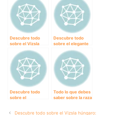
del Podenco
Weimar
Ibicenco
Descubre todo
Descubre todo
sobre el Vizsla
sobre el elegante
húngaro: origen,
Pointer inglés: un
características y
perro de caza
cuidados
excepcional
Descubre todo
Todo lo que debes
sobre el
saber sobre la raza
encantador
Beagle:
Podenco Canario:
Características,
Descubre todo sobre el Vizsla húngaro:
Origen,
cuidados y