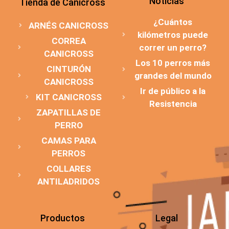
Noticias
Tienda de Canicross
¿Cuántos
ARNÉS CANICROSS
kilómetros puede
CORREA
correr un perro?
CANICROSS
Los 10 perros más
CINTURÓN
grandes del mundo
CANICROSS
Ir de público a la
KIT CANICROSS
Resistencia
ZAPATILLAS DE
PERRO
CAMAS PARA
PERROS
COLLARES
ANTILADRIDOS
Productos
Legal