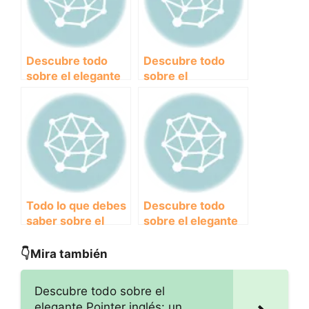
Descubre todo
Descubre todo
sobre el elegante
sobre el
Weimaraner:
fascinante
carácter, cuidados
Sabueso Español:
y curiosidades
Características,
historia y
curiosidades
Todo lo que debes
Descubre todo
saber sobre el
sobre el elegante
Braco Alemán de
Setter Inglés:
Pelo Corto:
historia,
👇Mira también
Características,
características y
cuidados y
cuidados
Descubre todo sobre el
curiosidades
elegante Pointer inglés: un