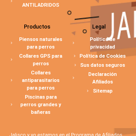
ANTILADRIDOS
Productos
Legal
Piensos naturales
Política de
para perros
privacidad
Collares GPS para
Política de Cookies
perros
Sus datos seguros
Collares
Declaración
antiparasitarios
Afiliados
para perros
Sitemap
Piscinas para
perros grandes y
bañeras
Jalisco y yo estamos en el Programa de Afiliados