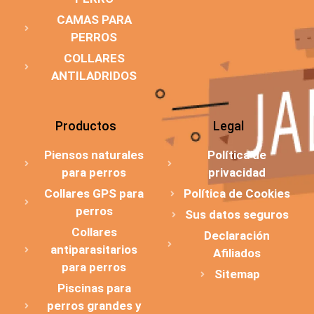
CAMAS PARA
PERROS
COLLARES
ANTILADRIDOS
Productos
Legal
Piensos naturales
Política de
para perros
privacidad
Collares GPS para
Política de Cookies
perros
Sus datos seguros
Collares
Declaración
antiparasitarios
Afiliados
para perros
Sitemap
Piscinas para
perros grandes y