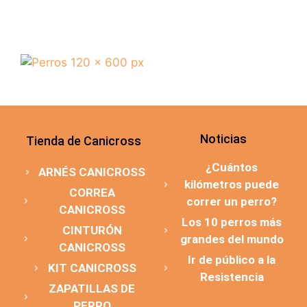
Noticias
Tienda de Canicross
¿Cuántos
ARNÉS CANICROSS
kilómetros puede
CORREA
correr un perro?
CANICROSS
Los 10 perros más
CINTURÓN
grandes del mundo
CANICROSS
Ir de público a la
KIT CANICROSS
Resistencia
ZAPATILLAS DE
PERRO