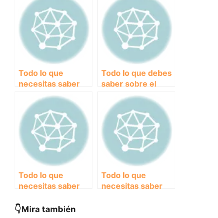
por categorías de
reglamentos
edad en el mundo
internacionales
animal
que protegen a los
animales
Todo lo que
Todo lo que debes
necesitas saber
saber sobre el
sobre el
reglamento de
reglamento de
pruebas de doping
obligaciones y
responsabilidades
para los
participantes
Todo lo que
Todo lo que
necesitas saber
necesitas saber
sobre las
sobre normativas
normativas de
y reglamentos
👇Mira también
seguridad en
para la protección