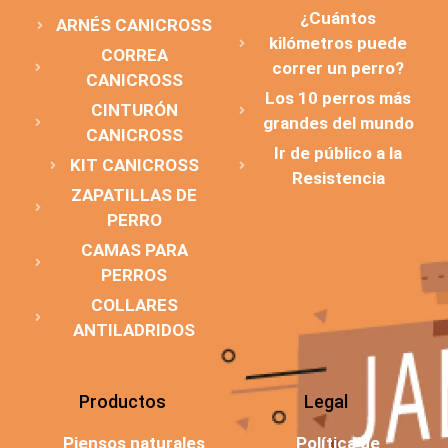
¿Cuántos
ARNÉS CANICROSS
kilómetros puede
CORREA
correr un perro?
CANICROSS
Los 10 perros más
CINTURÓN
grandes del mundo
CANICROSS
Ir de público a la
KIT CANICROSS
Resistencia
ZAPATILLAS DE
PERRO
CAMAS PARA
PERROS
COLLARES
ANTILADRIDOS
Productos
Legal
Piensos naturales
Política de