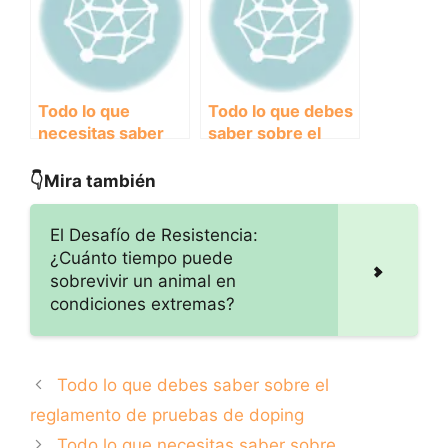
animal
que protegen a los
animales
Todo lo que
Todo lo que debes
necesitas saber
saber sobre el
sobre el
reglamento de
reglamento de
pruebas de doping
👇Mira también
obligaciones y
responsabilidades
El Desafío de Resistencia:
para los
¿Cuánto tiempo puede
participantes
sobrevivir un animal en
condiciones extremas?
Todo lo que debes saber sobre el
reglamento de pruebas de doping
Todo lo que necesitas saber sobre