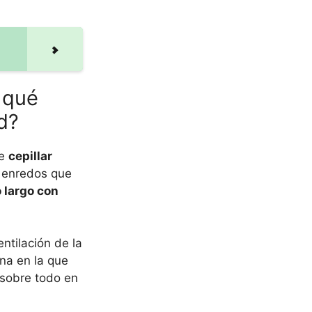
 qué
d?
te
cepillar
y enredos que
o largo con
ntilación de la
na en la que
 sobre todo en