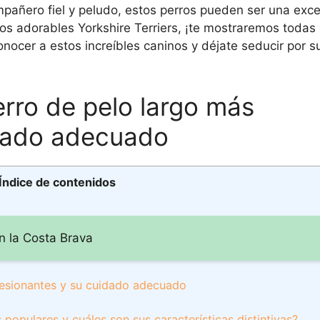
pañero fiel y peludo, estos perros pueden ser una exce
s adorables Yorkshire Terriers, ¡te mostraremos todas 
onocer a estos increíbles caninos y déjate seducir por s
rro de pelo largo más
idado adecuado
Índice de contenidos
en la Costa Brava
resionantes y su cuidado adecuado
populares y cuáles son sus características distintivas?