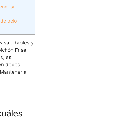
ener su
 de pelo
s saludables y
Bichón Frisé.
s, es
ién debes
 ¡Mantener a
cuáles