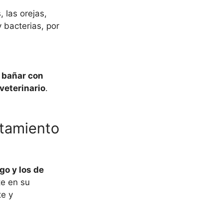
 las orejas,
 bacterias, por
,
bañar con
veterinario
.
rtamiento
go y los de
te en su
te y