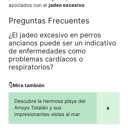
asociados con el
jadeo excesivo
.
Preguntas Frecuentes
¿El jadeo excesivo en perros
ancianos puede ser un indicativo
de enfermedades como
problemas cardíacos o
respiratorios?
👇Mira también
Descubre la hermosa playa del
Arroyo Totalán y sus
impresionantes vistas al mar