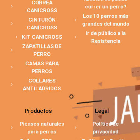
CORREA
correr un perro?
CANICROSS
Los 10 perros más
CINTURÓN
grandes del mundo
CANICROSS
Ir de público a la
KIT CANICROSS
Resistencia
ZAPATILLAS DE
PERRO
CAMAS PARA
PERROS
COLLARES
ANTILADRIDOS
Productos
Legal
Piensos naturales
Política de
para perros
privacidad