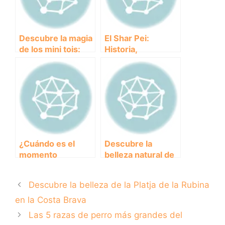
Descubre la magia
El Shar Pei:
de los mini tois:
Historia,
¡los perros más
Características y
adorables y
Cuidados de una
compactos!
raza única
¿Cuándo es el
Descubre la
momento
belleza natural de
adecuado para
la playa de la Gola:
retirar el
un paraíso para los
Descubre la belleza de la Platja de la Rubina
empapador de un
amantes de la
cachorro?
fauna marina
en la Costa Brava
Las 5 razas de perro más grandes del