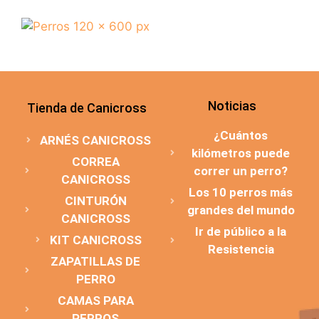
Noticias
Tienda de Canicross
¿Cuántos
ARNÉS CANICROSS
kilómetros puede
CORREA
correr un perro?
CANICROSS
Los 10 perros más
CINTURÓN
grandes del mundo
CANICROSS
Ir de público a la
KIT CANICROSS
Resistencia
ZAPATILLAS DE
PERRO
CAMAS PARA
PERROS