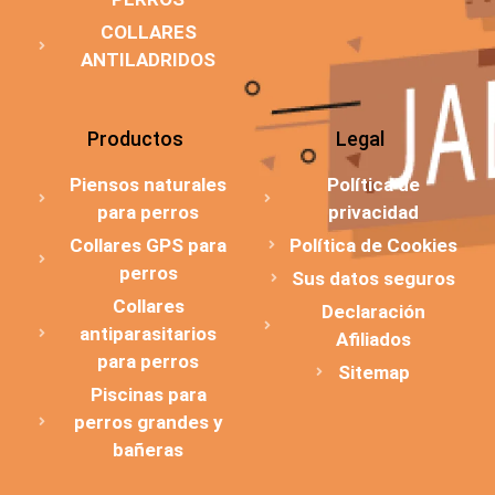
COLLARES
ANTILADRIDOS
Productos
Legal
Piensos naturales
Política de
para perros
privacidad
Collares GPS para
Política de Cookies
perros
Sus datos seguros
Collares
Declaración
antiparasitarios
Afiliados
para perros
Sitemap
Piscinas para
perros grandes y
bañeras