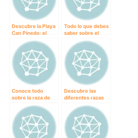
Descubre la Playa
Todo lo que debes
Can Pinedo: el
saber sobre el
paraíso canino en
pienso renal para
Valencia.
perros: beneficios
y
recomendaciones.
Conoce todo
Descubre las
sobre la raza de
diferentes razas
perro Jack
de perros grises:
Russell:
características,
características,
fotos y
cuidados y
curiosidades
curiosidades