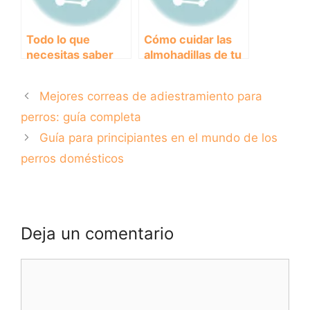
Todo lo que
Cómo cuidar las
necesitas saber
almohadillas de tu
sobre los perros
perro: consejos
toy mini:
prácticos para
Mejores correas de adiestramiento para
características,
mantener sus
cuidados y
patas saludables.
perros: guía completa
curiosidades
Guía para principiantes en el mundo de los
perros domésticos
Deja un comentario