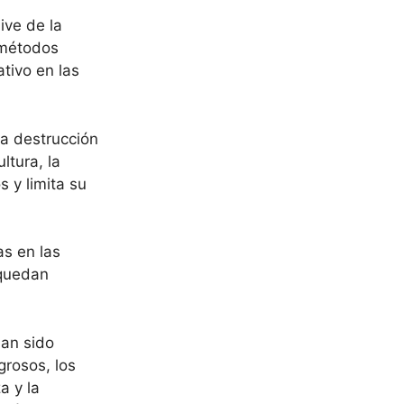
ive de la
n métodos
tivo en las
a destrucción
ltura, la
 y limita su
s en las
 quedan
han sido
grosos, los
a y la