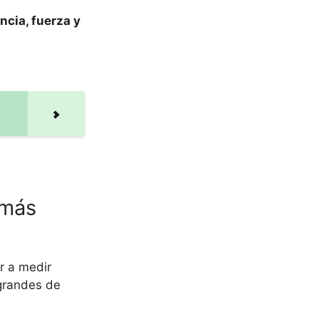
ncia, fuerza y
 más
r a medir
 grandes de