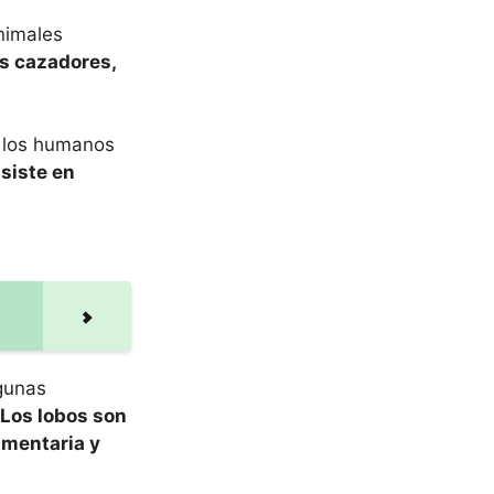
nimales
s cazadores,
n los humanos
siste en
lgunas
Los lobos son
imentaria y