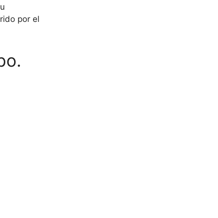
su
ido por el
bo.