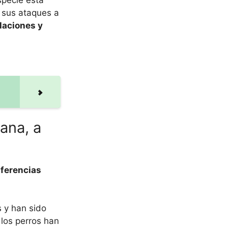
specie está
 sus ataques a
laciones y
iana, a
iferencias
s y han sido
 los perros han