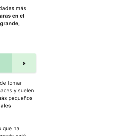
lidades más
aras en el
grande,
 de tomar
caces y suelen
 más pequeños
males
o que ha