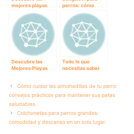
mejores playas
perros: cómo
para perros en
crear un espacio
Cantabria: disfruta
cómodo y seguro
del sol, la arena y
para tu mejor
el mar junto a tu
amigo
peludo amigo
Descubre las
Todo lo que
Mejores Playas
necesitas saber
Caninas de
sobre las pastillas
Cantabria para
antiparasitarias
Cómo cuidar las almohadillas de tu perro:
Disfrutar con Tu
internas para
Perro.
proteger a tu
consejos prácticos para mantener sus patas
perro
saludables.
Colchonetas para perros grandes:
comodidad y descanso en un solo lugar