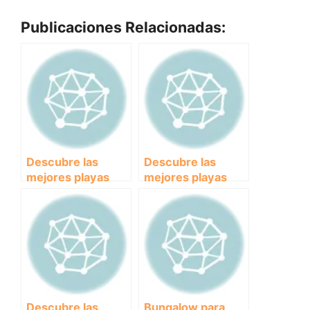
Publicaciones Relacionadas:
Descubre las
Descubre las
mejores playas
mejores playas
para perros en
para perros en
Barcelona y
Málaga y disfruta
disfruta de un día
del verano con tu
de sol y mar junto
mascota.
a tu mascota
Descubre las
Bungalow para