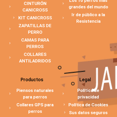
Los 10 perros más
CINTURÓN
grandes del mundo
CANICROSS
Ir de público a la
KIT CANICROSS
Resistencia
ZAPATILLAS DE
PERRO
CAMAS PARA
PERROS
COLLARES
ANTILADRIDOS
Productos
Legal
Piensos naturales
Política de
para perros
privacidad
Collares GPS para
Política de Cookies
perros
Sus datos seguros