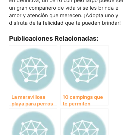
En definitiva, un perro con pelo largo puede ser
un gran compañero de vida si se les brinda el
amor y atención que merecen. ¡Adopta uno y
disfruta de la felicidad que te pueden brindar!
Publicaciones Relacionadas:
La maravillosa
10 campings que
playa para perros
te permiten
en Calpe: Un
disfrutar de la
paraíso canino en
naturaleza junto a
la costa
tu perro