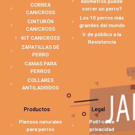
kilómetros puede
CORREA
correr un perro?
CANICROSS
Los 10 perros más
CINTURÓN
grandes del mundo
CANICROSS
Ir de público a la
KIT CANICROSS
Resistencia
ZAPATILLAS DE
PERRO
CAMAS PARA
PERROS
COLLARES
ANTILADRIDOS
Productos
Legal
Piensos naturales
Política de
para perros
privacidad