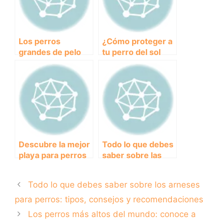
Los perros
¿Cómo proteger a
grandes de pelo
tu perro del sol
largo más
durante el verano?
impresionantes
que debes
conocer
Descubre la mejor
Todo lo que debes
playa para perros
saber sobre las
en Altea para
pulgas en perros:
disfrutar con tu
prevención,
Todo lo que debes saber sobre los arneses
amigo peludo
tratamiento y
consejos útiles
para perros: tipos, consejos y recomendaciones
Los perros más altos del mundo: conoce a