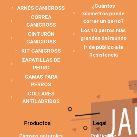
¿Cuántos
ARNÉS CANICROSS
kilómetros puede
CORREA
correr un perro?
CANICROSS
Los 10 perros más
CINTURÓN
grandes del mundo
CANICROSS
Ir de público a la
KIT CANICROSS
Resistencia
ZAPATILLAS DE
PERRO
CAMAS PARA
PERROS
COLLARES
ANTILADRIDOS
Productos
Legal
Piensos naturales
Política de