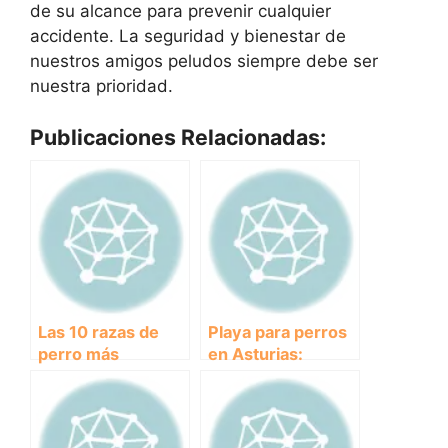
de su alcance para prevenir cualquier
accidente. La seguridad y bienestar de
nuestros amigos peludos siempre debe ser
nuestra prioridad.
Publicaciones Relacionadas:
Las 10 razas de
Playa para perros
perro más
en Asturias:
cariñosas que te
Descubre los
harán derretir de
mejores destinos
amor
donde disfrutar
junto a tu mascota