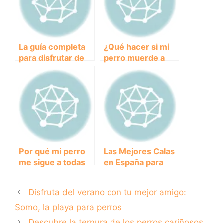
La guía completa
¿Qué hacer si mi
para disfrutar de
perro muerde a
un camping con
alguien? Guía para
perros en
prevenir y actuar
Andalucía
en caso de una
agresión canina
Por qué mi perro
Las Mejores Calas
me sigue a todas
en España para
partes: explicación
Disfrutar con tu
de su
Perro
Disfruta del verano con tu mejor amigo:
comportamiento y
consejos para
Somo, la playa para perros
entenderlo.
Descubre la ternura de los perros cariñosos