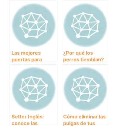
¿cómo elegir la
para disfrutar con
mejor?
tu perro en Galicia
Las mejores
¿Por qué los
puertas para
perros tiemblan?
perros: comodidad
Razones y
y seguridad para
soluciones para
tu mascota
este
comportamiento
Setter Inglés:
Cómo eliminar las
conoce las
pulgas de tus
características y
perros: Guía