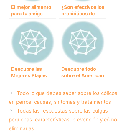
El mejor alimento
¿Son efectivos los
para tu amigo
probióticos de
peludo: descubre
humanos en la
los beneficios del
salud de los
pienso con fibra
perros?
para perros
Descubre las
Descubre todo
Mejores Playas
sobre el American
para Perros en
Stanford:
Cantabria:
características,
Todo lo que debes saber sobre los cólicos
¡Disfruta del
cuidados y
Verano con tu
curiosidades
en perros: causas, síntomas y tratamientos
Peludo!
Todas las respuestas sobre las pulgas
pequeñas: características, prevención y cómo
eliminarlas