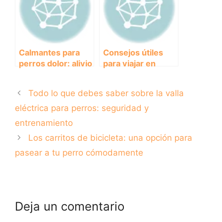
Calmantes para
Consejos útiles
perros dolor: alivio
para viajar en
para tu fiel
avión con tu perro:
compañero
todo lo que
Todo lo que debes saber sobre la valla
necesitas saber
eléctrica para perros: seguridad y
entrenamiento
Los carritos de bicicleta: una opción para
pasear a tu perro cómodamente
Deja un comentario