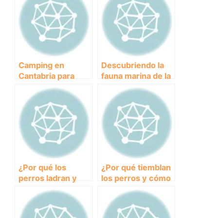
Camping en
Descubriendo la
Cantabria para
fauna marina de la
disfrutar con tu
playa de Alboraya:
perro: La
una experiencia
naturaleza a tus
única en el
pies
Mediterráneo
¿Por qué los
¿Por qué tiemblan
perros ladran y
los perros y cómo
cómo controlar su
puedes ayudarlos?
comportamiento?