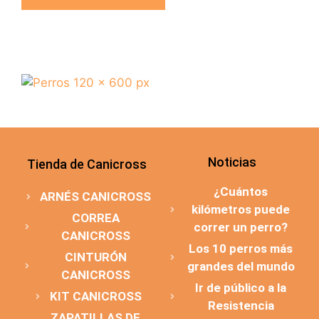
Noticias
Tienda de Canicross
¿Cuántos
ARNÉS CANICROSS
kilómetros puede
CORREA
correr un perro?
CANICROSS
Los 10 perros más
CINTURÓN
grandes del mundo
CANICROSS
Ir de público a la
KIT CANICROSS
Resistencia
ZAPATILLAS DE