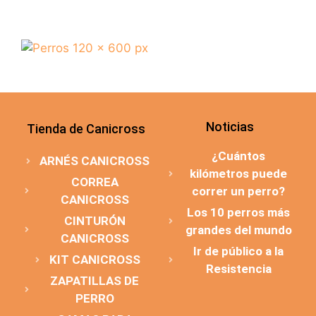
Noticias
Tienda de Canicross
¿Cuántos
ARNÉS CANICROSS
kilómetros puede
CORREA
correr un perro?
CANICROSS
Los 10 perros más
CINTURÓN
grandes del mundo
CANICROSS
Ir de público a la
KIT CANICROSS
Resistencia
ZAPATILLAS DE
PERRO