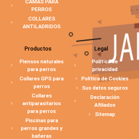
CAMAS PARA
PERROS
COLLARES
ANTILADRIDOS
Productos
Legal
Piensos naturales
Política de
para perros
privacidad
Collares GPS para
Política de Cookies
perros
Sus datos seguros
Collares
Declaración
antiparasitarios
Afiliados
para perros
Sitemap
Piscinas para
perros grandes y
bañeras