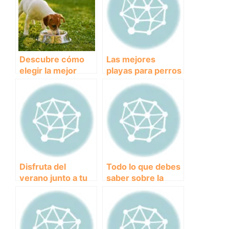
Descubre cómo
Las mejores
elegir la mejor
playas para perros
golosina para
en España:
perros
disfruta del verano
junto a tu mascota
Disfruta del
Todo lo que debes
verano junto a tu
saber sobre la
mejor amigo:
pulga del perro:
consejos para
prevención y
llevar a tu perro a
tratamiento
la playa