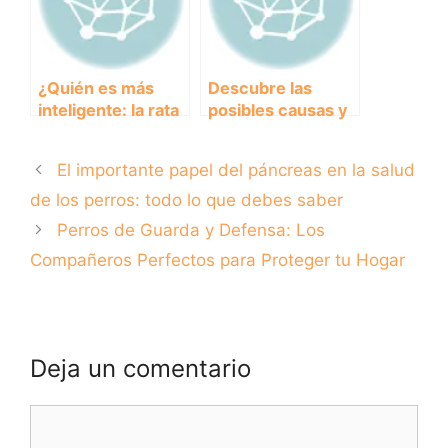
¿Quién es más
Descubre las
inteligente: la rata
posibles causas y
o el perro? – Una
soluciones si tu
comparación
perro está triste
El importante papel del páncreas en la salud
entre dos de los
animales más
de los perros: todo lo que debes saber
inteligentes del
Perros de Guarda y Defensa: Los
mundo.
Compañeros Perfectos para Proteger tu Hogar
Deja un comentario