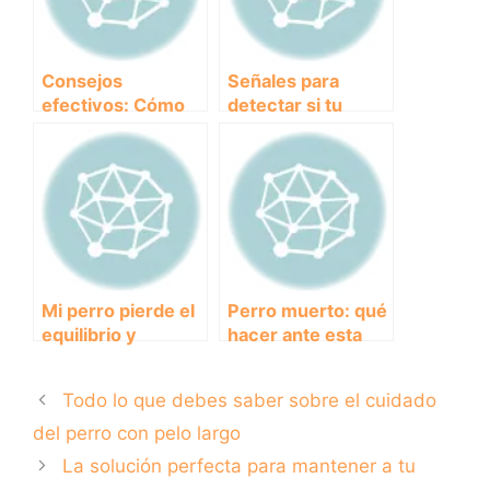
Consejos
Señales para
efectivos: Cómo
detectar si tu
eliminar el mal
perro tiene fiebre
aliento en perros
sin utilizar un
termómetro
Mi perro pierde el
Perro muerto: qué
equilibrio y
hacer ante esta
tiembla: posibles
triste situación y
causas y cómo
cómo afrontarla
Todo lo que debes saber sobre el cuidado
actuar
del perro con pelo largo
La solución perfecta para mantener a tu