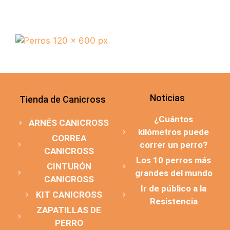
Noticias
Tienda de Canicross
¿Cuántos
ARNÉS CANICROSS
kilómetros puede
CORREA
correr un perro?
CANICROSS
Los 10 perros más
CINTURÓN
grandes del mundo
CANICROSS
Ir de público a la
KIT CANICROSS
Resistencia
ZAPATILLAS DE
PERRO