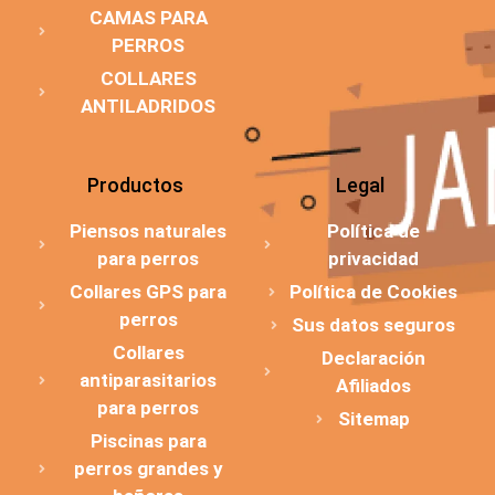
CAMAS PARA
PERROS
COLLARES
ANTILADRIDOS
Productos
Legal
Piensos naturales
Política de
para perros
privacidad
Collares GPS para
Política de Cookies
perros
Sus datos seguros
Collares
Declaración
antiparasitarios
Afiliados
para perros
Sitemap
Piscinas para
perros grandes y