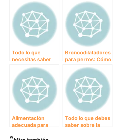
sangre? Causas y
síntomas y
soluciones
tratamientos
recomendados
Todo lo que
Broncodilatadores
necesitas saber
para perros: Cómo
sobre el precio de
aliviar problemas
la vacuna contra la
respiratorios en tu
rabia para perros
mascota
Alimentación
Todo lo que debes
adecuada para
saber sobre la
perros diabéticos:
perro sarna:
el mejor pienso
causas, síntomas y