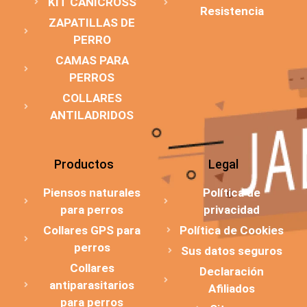
KIT CANICROSS
Resistencia
ZAPATILLAS DE
PERRO
CAMAS PARA
PERROS
COLLARES
ANTILADRIDOS
Productos
Legal
Piensos naturales
Política de
para perros
privacidad
Collares GPS para
Política de Cookies
perros
Sus datos seguros
Collares
Declaración
antiparasitarios
Afiliados
para perros