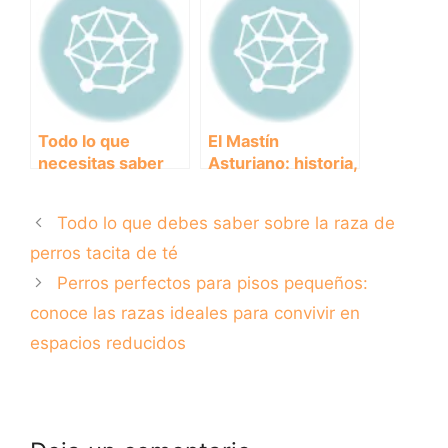
disfrutar con tus
mascotas
Todo lo que
El Mastín
necesitas saber
Asturiano: historia,
sobre
características y
antiparasitarios
cuidados
Todo lo que debes saber sobre la raza de
internos para
proteger a tu
perros tacita de té
perro
Perros perfectos para pisos pequeños:
conoce las razas ideales para convivir en
espacios reducidos