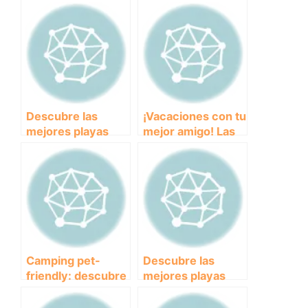
Descubre las
¡Vacaciones con tu
mejores playas
mejor amigo! Las
para perros en
mejores playas
Almería: diversión
para perros en
y seguridad en la
Girona
costa andaluza
Camping pet-
Descubre las
friendly: descubre
mejores playas
los mejores sitios
para ir con tu
de acampada para
perro en Girona