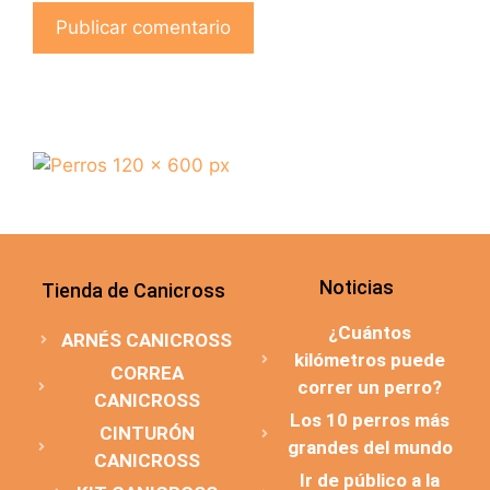
Noticias
Tienda de Canicross
¿Cuántos
ARNÉS CANICROSS
kilómetros puede
CORREA
correr un perro?
CANICROSS
Los 10 perros más
CINTURÓN
grandes del mundo
CANICROSS
Ir de público a la