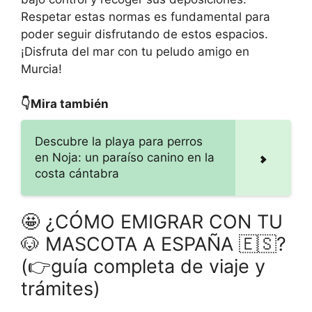
Respetar estas normas es fundamental para
poder seguir disfrutando de estos espacios.
¡Disfruta del mar con tu peludo amigo en
Murcia!
👇Mira también
Descubre la playa para perros
en Noja: un paraíso canino en la
costa cántabra
🤩 ¿CÓMO EMIGRAR CON TU
🐶 MASCOTA A ESPAÑA 🇪🇸?
(👉guía completa de viaje y
trámites)