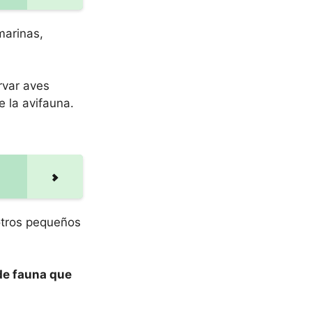
marinas,
rvar aves
e la avifauna.
otros pequeños
 de fauna que