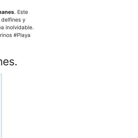
manes
. Este
 delfines y
a inolvidable.
rinos #Playa
nes.