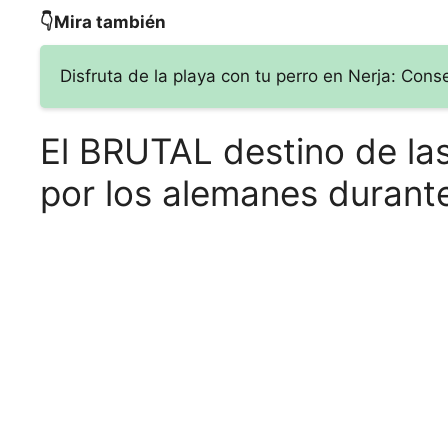
👇Mira también
Disfruta de la playa con tu perro en Nerja: Con
El BRUTAL destino de l
por los alemanes durant