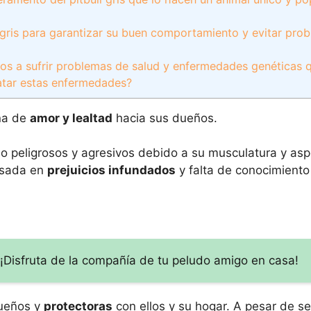
l gris para garantizar su buen comportamiento y evitar pro
sos a sufrir problemas de salud y enfermedades genéticas 
atar estas enfermedades?
na de
amor y lealtad
hacia sus dueños.
o peligrosos y agresivos debido a su musculatura y as
asada en
prejuicios infundados
y falta de conocimiento
Disfruta de la compañía de tu peludo amigo en casa!
ueños y
protectoras
con ellos y su hogar. A pesar de se