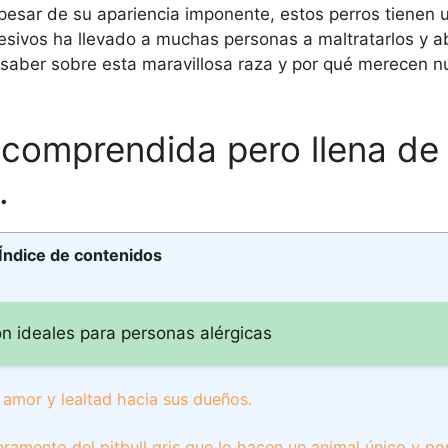
 pesar de su apariencia imponente, estos perros tienen 
esivos ha llevado a muchas personas a maltratarlos y 
n saber sobre esta maravillosa raza y por qué merecen 
 incomprendida pero llena d
.
Índice de contenidos
on ideales para personas alérgicas
e amor y lealtad hacia sus dueños.
peramento del pitbull gris que lo hacen un animal único y p