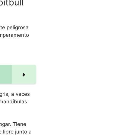
itbull
te peligrosa
temperamento
gris, a veces
 mandíbulas
ogar. Tiene
 libre junto a