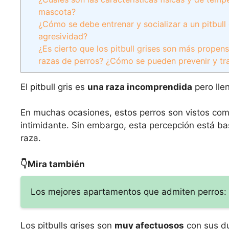
mascota?
¿Cómo se debe entrenar y socializar a un pitbul
agresividad?
¿Es cierto que los pitbull grises son más propen
razas de perros? ¿Cómo se pueden prevenir y tr
El pitbull gris es
una raza incomprendida
pero lle
En muchas ocasiones, estos perros son vistos com
intimidante. Sin embargo, esta percepción está b
raza.
👇Mira también
Los mejores apartamentos que admiten perros: ¡
Los pitbulls grises son
muy afectuosos
con sus d