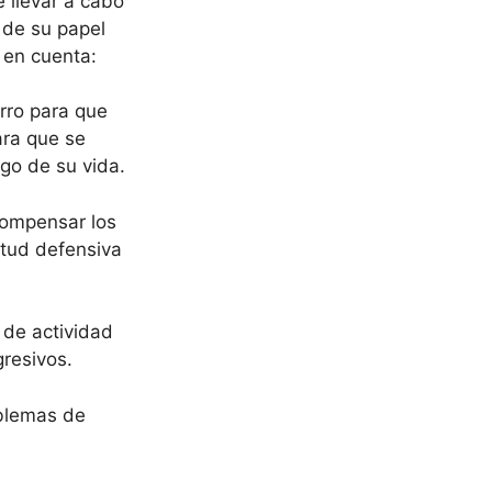
 llevar a cabo
 de su papel
 en cuenta:
rro para que
ara que se
rgo de su vida.
ecompensar los
itud defensiva
a de actividad
gresivos.
oblemas de