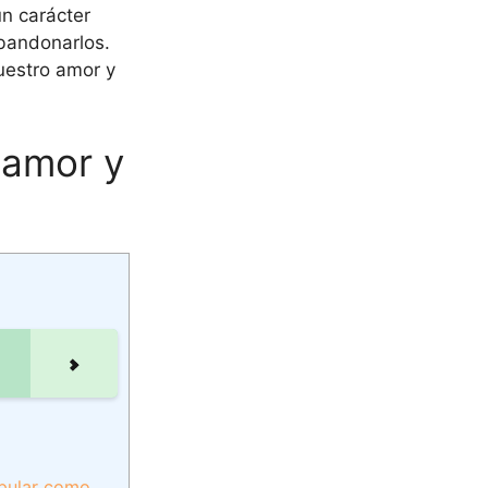
un carácter
abandonarlos.
nuestro amor y
e amor y
opular como