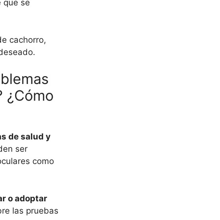
e que se
de cachorro,
 deseado.
roblemas
s? ¿Cómo
as de salud y
den ser
oculares como
r o adoptar
re las pruebas