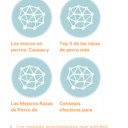
mejores
desparasitación
apartamentos pet-
interna para
friendly
perros
Los mocos en
Top 5 de las razas
perros: Causas y
de perro más
remedios caseros.
grandes del
mundo
Las Mejores Razas
Consejos
de Perro de
efectivos para
Compañía para
recoger las cacas
Convivir en Familia
de tu perro sin
Los mejores apartamentos que admiten