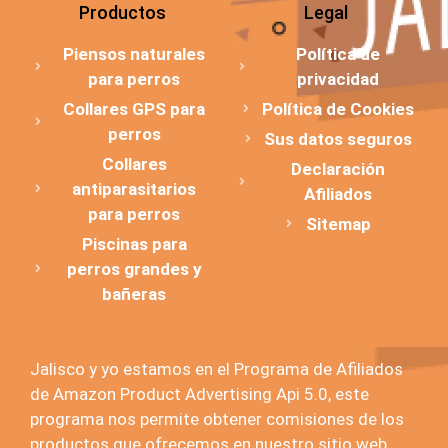
Productos
Legal
Piensos naturales
Política de
para perros
privacidad
Collares GPS para
Política de Cookies
perros
Sus datos seguros
Collares
Declaración
antiparasitarios
Afiliados
para perros
Sitemap
Piscinas para
perros grandes y
bañeras
Jalisco y yo estamos en el Programa de Afiliados
de Amazon Product Advertising Api 5.0, este
programa nos permite obtener comisiones de los
productos que ofrecemos en nuestro sitio web.