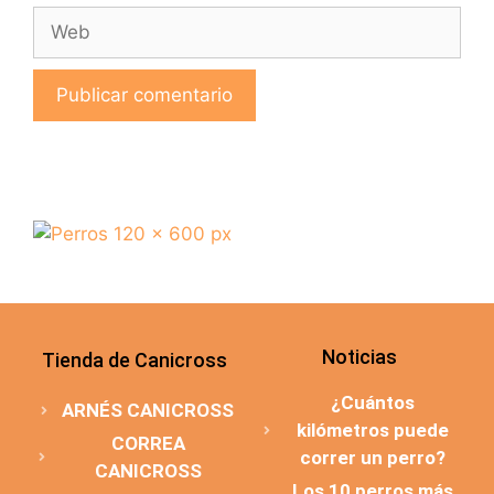
Noticias
Tienda de Canicross
¿Cuántos
ARNÉS CANICROSS
kilómetros puede
CORREA
correr un perro?
CANICROSS
Los 10 perros más