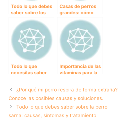
Todo lo que debes
Casas de perros
saber sobre los
grandes: cómo
imponentes y
elegir la mejor
leales perros Bulls
opción para tu
compañero canino
Todo lo que
Importancia de las
necesitas saber
vitaminas para la
sobre cuidados y
salud de los
necesidades del
perros: todo lo que
¿Por qué mi perro respira de forma extraña?
perro de pelo
debes saber
grande
Conoce las posibles causas y soluciones.
Todo lo que debes saber sobre la perro
sarna: causas, síntomas y tratamiento