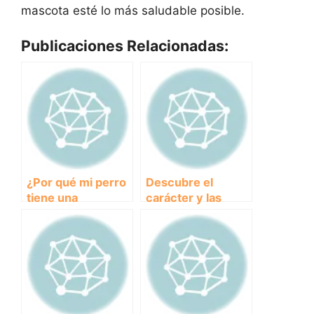
mascota esté lo más saludable posible.
Publicaciones Relacionadas:
¿Por qué mi perro
Descubre el
tiene una
carácter y las
respiración
características del
acelerada?
majestuoso perro
Descubre las
Braco Alemán
causas y cómo
actuar