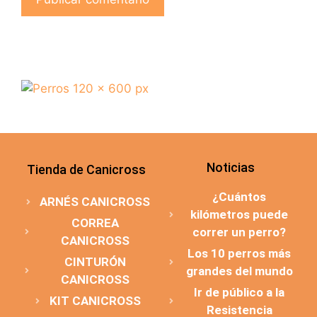
Noticias
Tienda de Canicross
¿Cuántos
ARNÉS CANICROSS
kilómetros puede
CORREA
correr un perro?
CANICROSS
Los 10 perros más
CINTURÓN
grandes del mundo
CANICROSS
Ir de público a la
KIT CANICROSS
Resistencia