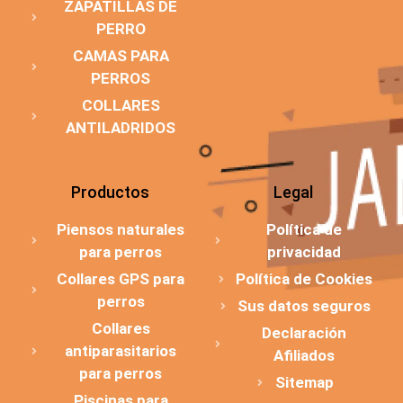
ZAPATILLAS DE
PERRO
CAMAS PARA
PERROS
COLLARES
ANTILADRIDOS
Productos
Legal
Piensos naturales
Política de
para perros
privacidad
Collares GPS para
Política de Cookies
perros
Sus datos seguros
Collares
Declaración
antiparasitarios
Afiliados
para perros
Sitemap
Piscinas para