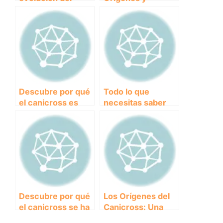
canicross: de
Evolución del
actividad
Canicross:
deportiva a
Antecedentes
vínculo humano-
Históricos y
canino inseparable
Modernos
Descubre por qué
Todo lo que
el canicross es
necesitas saber
más que un
sobre el desarrollo
deporte: La
del canicross: una
importancia de
guía completa
esta actividad para
tu perro
Descubre por qué
Los Orígenes del
el canicross se ha
Canicross: Una
convertido en la
Historia de Unión