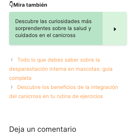
actividad favorita
entre Humanos y
👇Mira también
de los dueños de
Perros
perros
Descubre las curiosidades más
sorprendentes sobre la salud y
cuidados en el canicross
Todo lo que debes saber sobre la
desparasitación interna en mascotas: guía
completa
Descubre los beneficios de la integración
del canicross en tu rutina de ejercicios
Deja un comentario