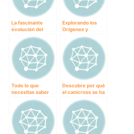
La fascinante
Explorando los
evolución del
Orígenes y
canicross: de
Evolución del
actividad
Canicross:
deportiva a
Antecedentes
vínculo humano-
Históricos y
canino inseparable
Modernos
Todo lo que
Descubre por qué
necesitas saber
el canicross se ha
sobre el desarrollo
convertido en la
del canicross: una
actividad favorita
guía completa
de los dueños de
perros