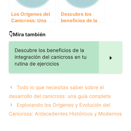
Los Orígenes del
Descubre los
Canicross: Una
beneficios de la
Historia de Unión
integración del
entre Humanos y
canicross en tu
👇Mira también
Perros
rutina de
ejercicios
Descubre los beneficios de la
integración del canicross en tu
rutina de ejercicios
Todo lo que necesitas saber sobre el
desarrollo del canicross: una guía completa
Explorando los Orígenes y Evolución del
Canicross: Antecedentes Históricos y Modernos