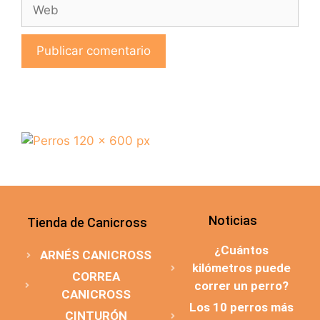
Noticias
Tienda de Canicross
¿Cuántos
ARNÉS CANICROSS
kilómetros puede
CORREA
correr un perro?
CANICROSS
Los 10 perros más
CINTURÓN