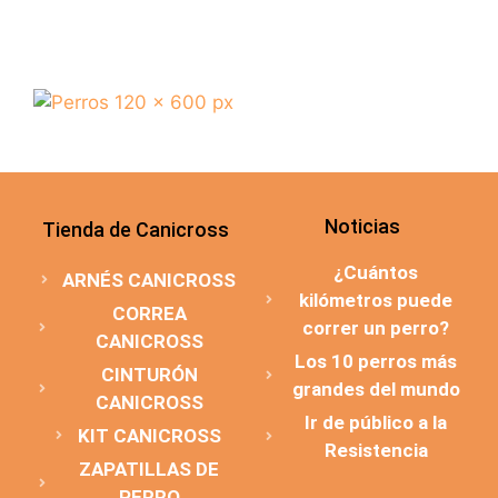
Noticias
Tienda de Canicross
¿Cuántos
ARNÉS CANICROSS
kilómetros puede
CORREA
correr un perro?
CANICROSS
Los 10 perros más
CINTURÓN
grandes del mundo
CANICROSS
Ir de público a la
KIT CANICROSS
Resistencia
ZAPATILLAS DE
PERRO