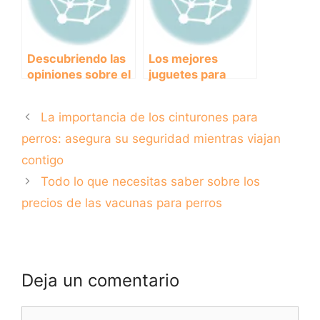
Descubriendo las
Los mejores
opiniones sobre el
juguetes para
pienso Eukanuba:
perros grandes
¿Es la mejor
que mantendrán a
La importancia de los cinturones para
opción para tu
tu peludo amigo
mascota?
feliz y entretenido.
perros: asegura su seguridad mientras viajan
contigo
Todo lo que necesitas saber sobre los
precios de las vacunas para perros
Deja un comentario