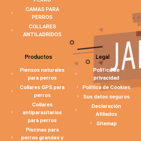
CAMAS PARA
PERROS
COLLARES
ANTILADRIDOS
Productos
Legal
Piensos naturales
Política de
para perros
privacidad
Collares GPS para
Política de Cookies
perros
Sus datos seguros
Collares
Declaración
antiparasitarios
Afiliados
para perros
Sitemap
Piscinas para
perros grandes y