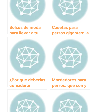
Bolsos de moda
Casetas para
para llevar a tu
perros gigantes: la
perro pequeño a
solución perfecta
cualquier lugar
para el descanso
de tu mejor amigo
¿Por qué deberías
Mordedores para
considerar
perros: qué son y
comprar un
por qué son
flotador para
importantes para
perros?
el cuidado de tu
mascota