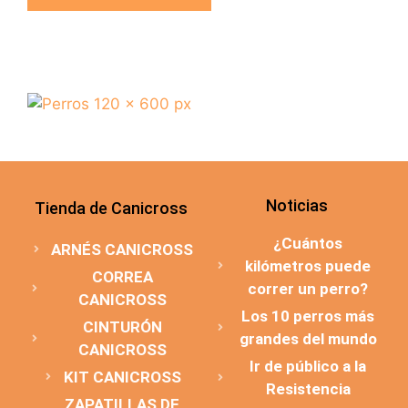
Noticias
Tienda de Canicross
¿Cuántos
ARNÉS CANICROSS
kilómetros puede
CORREA
correr un perro?
CANICROSS
Los 10 perros más
CINTURÓN
grandes del mundo
CANICROSS
Ir de público a la
KIT CANICROSS
Resistencia
ZAPATILLAS DE