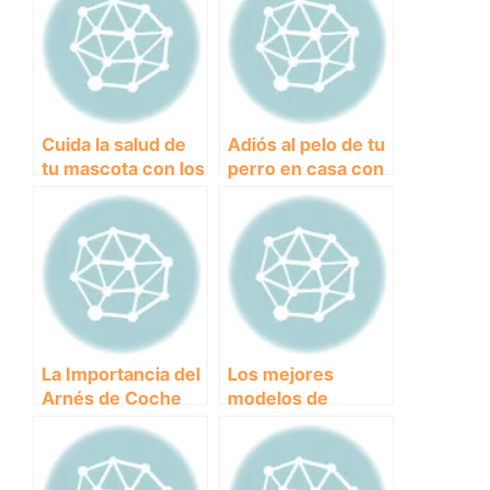
Cuida la salud de
Adiós al pelo de tu
tu mascota con los
perro en casa con
mejores collares
el mejor aspirador
antiparasitarios
para mascotas
para perros
La Importancia del
Los mejores
Arnés de Coche
modelos de
para la Seguridad
aspiradoras para
de tu Mascota en
mascotas y cómo
los Viajes
sacarles el