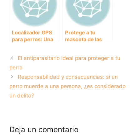
máximo provecho
Localizador GPS
Protege a tu
para perros: Una
mascota de las
solución
garrapatas con el
tecnológica para
collar antiquedas
El antiparasitario ideal para proteger a tu
garantizar la
seguridad de tu
perro
mascota
Responsabilidad y consecuencias: si un
perro muerde a una persona, ¿es considerado
un delito?
Deja un comentario