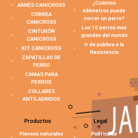
¿Cuántos
ARNÉS CANICROSS
kilómetros puede
CORREA
correr un perro?
CANICROSS
Los 10 perros más
CINTURÓN
grandes del mundo
CANICROSS
Ir de público a la
KIT CANICROSS
Resistencia
ZAPATILLAS DE
PERRO
CAMAS PARA
PERROS
COLLARES
ANTILADRIDOS
Productos
Legal
Piensos naturales
Política de