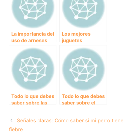
Paseos
dentro y por fuera
La importancia del
Los mejores
uso de arneses
juguetes
para perros en el
irrompibles para
coche: Cómo
perros: ¡Diversión
proteger a tu
asegurada sin
mascota mientras
preocupaciones!
viajas
Todo lo que debes
Todo lo que debes
saber sobre las
saber sobre el
correas de
precio de la
adiestramiento
licencia para
Señales claras: Cómo saber si mi perro tiene
para tu perro
dueños de perros
potencialmente
fiebre