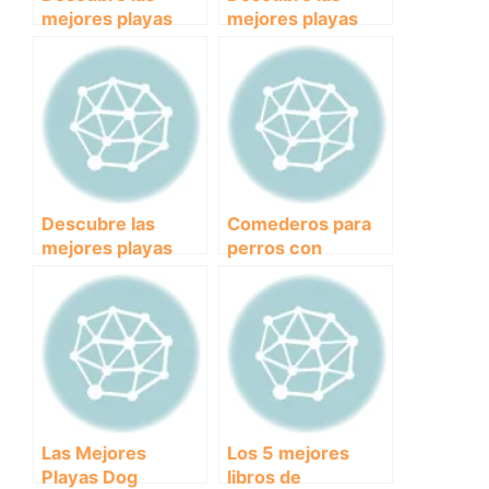
mejores playas
mejores playas
para ir con tu
dog-friendly en
perro en Asturias
Tarragona para
y disfrutar del
disfrutar con tu
verano juntos.
perro este verano
Descubre las
Comederos para
mejores playas
perros con
para disfrutar con
ansiedad: cómo
tu perro en
elegir el mejor y
Cataluña
reducir la
preocupación en
tu mascota
Las Mejores
Los 5 mejores
Playas Dog
libros de