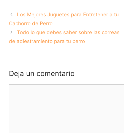
Friendly de
adiestramiento
Tenerife para
canino para
Los Mejores Juguetes para Entretener a tu
Visitar en 2021.
educar a tu perro
como un
Cachorro de Perro
profesional.
Todo lo que debes saber sobre las correas
de adiestramiento para tu perro
Deja un comentario