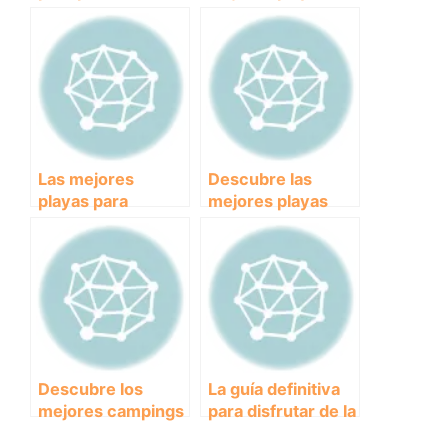
para elegir el
para ir con tu
mejor
perro en Asturias
y disfrutar del
verano juntos.
Las mejores
Descubre las
playas para
mejores playas
disfrutar con tu
dog-friendly en
perro: descubre
Tarragona para
lugares pet-
disfrutar con tu
friendly para
perro este verano
pasear y jugar
juntos.
Descubre los
La guía definitiva
mejores campings
para disfrutar de la
dog-friendly en
playa con tu perro