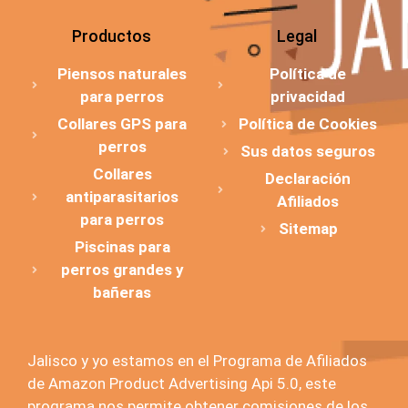
Productos
Legal
Piensos naturales
Política de
para perros
privacidad
Collares GPS para
Política de Cookies
perros
Sus datos seguros
Collares
Declaración
antiparasitarios
Afiliados
para perros
Sitemap
Piscinas para
perros grandes y
bañeras
Jalisco y yo estamos en el Programa de Afiliados
de Amazon Product Advertising Api 5.0, este
programa nos permite obtener comisiones de los