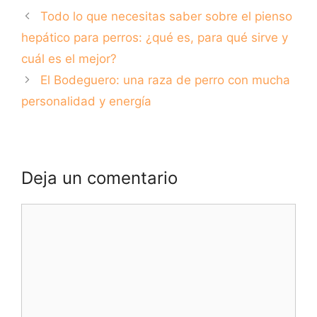
Cantabria para
en Fuengirola
Todo lo que necesitas saber sobre el pienso
disfrutar con tu
perro
hepático para perros: ¿qué es, para qué sirve y
cuál es el mejor?
El Bodeguero: una raza de perro con mucha
personalidad y energía
Deja un comentario