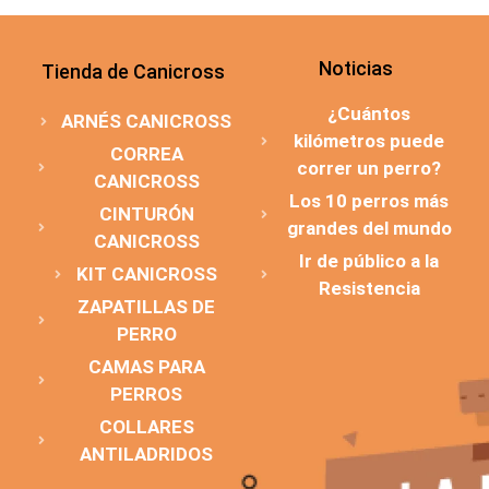
Noticias
Tienda de Canicross
¿Cuántos
ARNÉS CANICROSS
kilómetros puede
CORREA
correr un perro?
CANICROSS
Los 10 perros más
CINTURÓN
grandes del mundo
CANICROSS
Ir de público a la
KIT CANICROSS
Resistencia
ZAPATILLAS DE
PERRO
CAMAS PARA
PERROS
COLLARES
ANTILADRIDOS