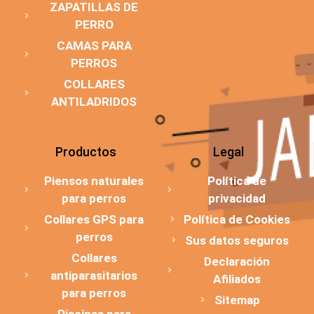
ZAPATILLAS DE
PERRO
CAMAS PARA
PERROS
COLLARES
ANTILADRIDOS
Productos
Legal
Piensos naturales
Política de
para perros
privacidad
Collares GPS para
Política de Cookies
perros
Sus datos seguros
Collares
Declaración
antiparasitarios
Afiliados
para perros
Sitemap
Piscinas para