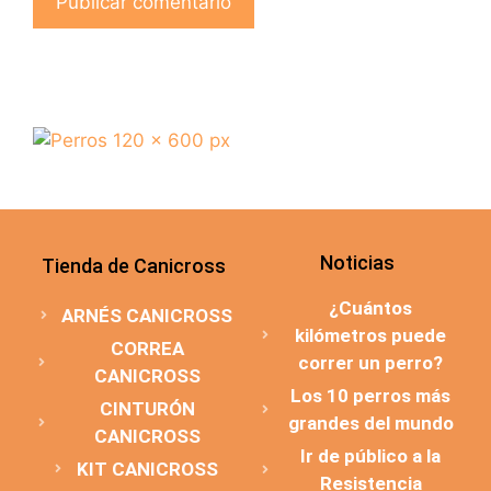
Noticias
Tienda de Canicross
¿Cuántos
ARNÉS CANICROSS
kilómetros puede
CORREA
correr un perro?
CANICROSS
Los 10 perros más
CINTURÓN
grandes del mundo
CANICROSS
Ir de público a la
KIT CANICROSS
Resistencia