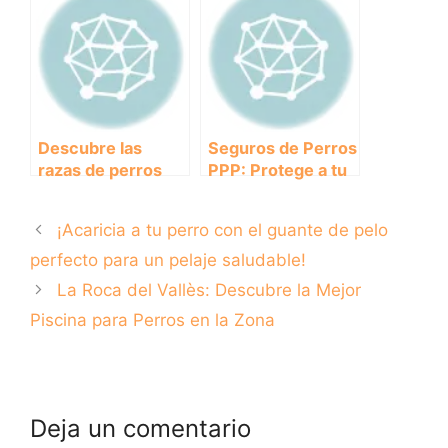
peludo: Las
consejos y
mejores playas
recomendaciones
que permiten
perros en España
Descubre las
Seguros de Perros
razas de perros
PPP: Protege a tu
más inusuales y
compañero con la
sorprendentes
mejor cobertura
¡Acaricia a tu perro con el guante de pelo
perfecto para un pelaje saludable!
La Roca del Vallès: Descubre la Mejor
Piscina para Perros en la Zona
Deja un comentario