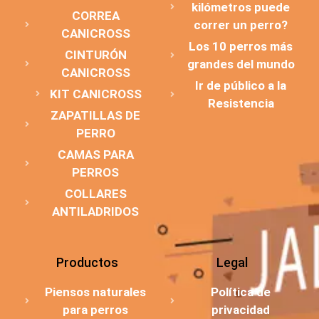
kilómetros puede
CORREA
correr un perro?
CANICROSS
Los 10 perros más
CINTURÓN
grandes del mundo
CANICROSS
Ir de público a la
KIT CANICROSS
Resistencia
ZAPATILLAS DE
PERRO
CAMAS PARA
PERROS
COLLARES
ANTILADRIDOS
Productos
Legal
Piensos naturales
Política de
para perros
privacidad