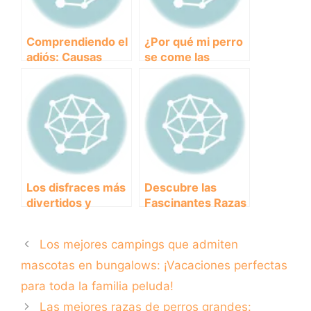
Comprendiendo el
¿Por qué mi perro
adiós: Causas
se come las
comunes de la
cacas? Descubre
muerte en perros
las posibles
mayores
razones detrás de
este
comportamiento
Los disfraces más
Descubre las
divertidos y
Fascinantes Razas
originales para
de Perros Blue:
perros en
Belleza y
Los mejores campings que admiten
Halloween
Personalidad en
un Solo Pelaje
mascotas en bungalows: ¡Vacaciones perfectas
para toda la familia peluda!
Las mejores razas de perros grandes: