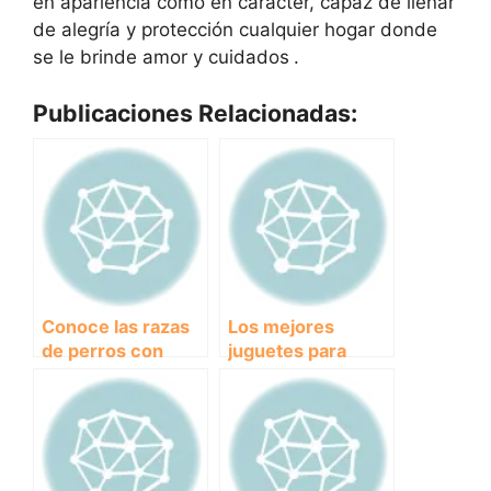
en apariencia como en carácter, capaz de llenar
de alegría y protección cualquier hogar donde
se le brinde amor y cuidados
.
Publicaciones Relacionadas:
Conoce las razas
Los mejores
de perros con
juguetes para
orejas largas:
cachorros:
características y
diversión y
curiosidades
aprendizaje en una
sola pieza.