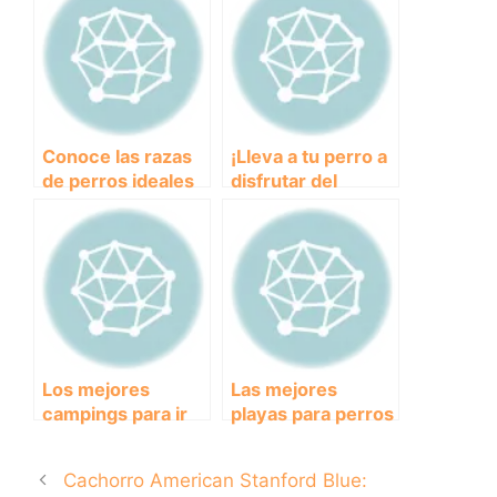
compañero ideal!
Conoce las razas
¡Lleva a tu perro a
de perros ideales
disfrutar del
para la defensa y
verano en la playa:
protección del
Consejos y
hogar
recomendaciones!
Los mejores
Las mejores
campings para ir
playas para perros
con tu perro en
en Cádiz en 2020:
Cataluña
disfruta del sol y el
Cachorro American Stanford Blue:
mar con tu