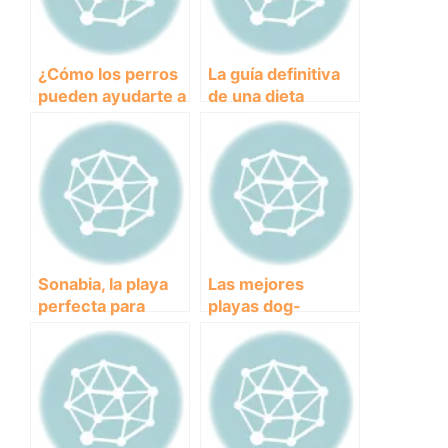
¿Cómo los perros
La guía definitiva
pueden ayudarte a
de una dieta
relajarte?
saludable para
perros: ¿qué
deben comer?
Sonabia, la playa
Las mejores
perfecta para
playas dog-
disfrutar con
friendly en España
nuestros amigos
para disfrutar con
peludos: todo lo
tu mascota
que necesitas
saber sobre la
playa dog-friendly