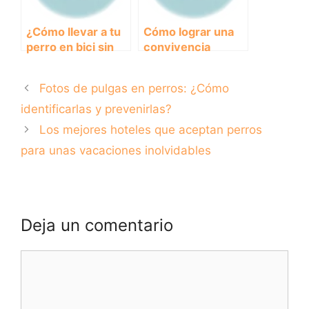
¿Cómo llevar a tu
Cómo lograr una
perro en bici sin
convivencia
perder la
pacífica entre dos
comodidad?
perros machos
Fotos de pulgas en perros: ¿Cómo
Descubre cómo
adaptar un carro
identificarlas y prevenirlas?
para bicicletas y
Los mejores hoteles que aceptan perros
disfruta de un
para unas vacaciones inolvidables
paseo seguro con
tu mejor amigo
Deja un comentario