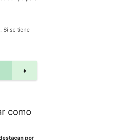
n
 Si se tiene
ar como
 destacan por