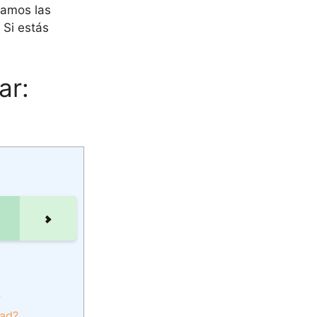
oramos las
 Si estás
ar:
?
dad?