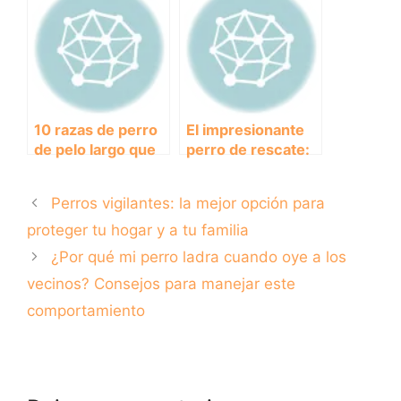
adorables que
el Verano con tu
debes conocer
Mascota
10 razas de perro
El impresionante
de pelo largo que
perro de rescate:
te enamorarán
su valentía y
habilidades para
Perros vigilantes: la mejor opción para
salvar vidas
proteger tu hogar y a tu familia
¿Por qué mi perro ladra cuando oye a los
vecinos? Consejos para manejar este
comportamiento