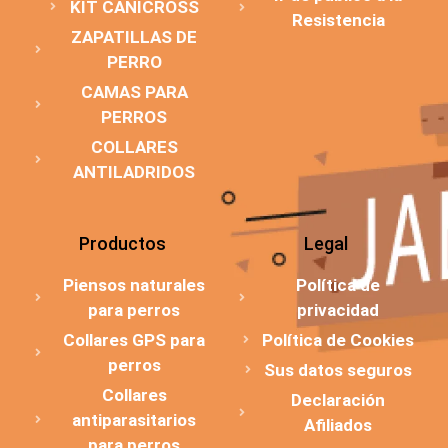
KIT CANICROSS
Resistencia
ZAPATILLAS DE
PERRO
CAMAS PARA
PERROS
COLLARES
ANTILADRIDOS
Productos
Legal
Piensos naturales
Política de
para perros
privacidad
Collares GPS para
Política de Cookies
perros
Sus datos seguros
Collares
Declaración
antiparasitarios
Afiliados
para perros