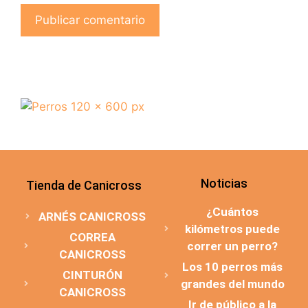
Noticias
Tienda de Canicross
¿Cuántos
ARNÉS CANICROSS
kilómetros puede
CORREA
correr un perro?
CANICROSS
Los 10 perros más
CINTURÓN
grandes del mundo
CANICROSS
Ir de público a la