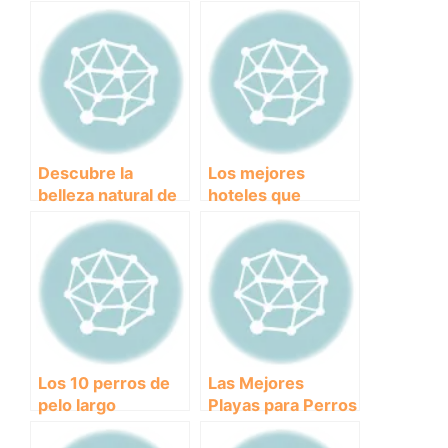
Descubre la
Los mejores
belleza natural de
hoteles que
la Playa de las
aceptan perros:
Covaticas: un
disfruta de tus
paraíso costero en
vacaciones con tu
España
mejor amigo
peludo
Los 10 perros de
Las Mejores
pelo largo
Playas para Perros
pequeños más
en Denia: Disfruta