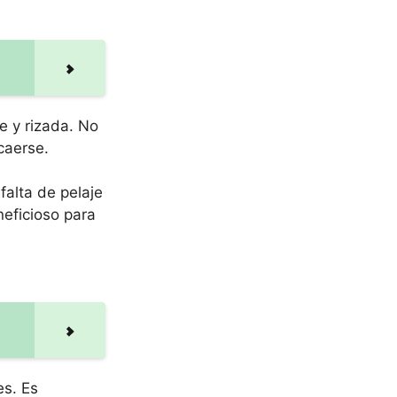
ve y rizada. No
caerse.
falta de pelaje
neficioso para
es. Es