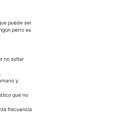
 que puede ser
ngún perro es
r no soltar
.
humano y
stico que no
nta frecuencia