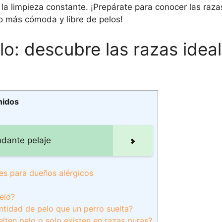
 limpieza constante. ¡Prepárate para conocer las raz
 más cómoda y libre de pelos!
lo: descubre las razas idea
nidos
ndante pelaje
les para dueños alérgicos
elo?
ntidad de pelo que un perro suelta?
lten pelo o solo existen en razas puras?