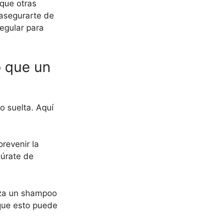
que otras
 asegurarte de
egular para
o que un
o suelta. Aquí
prevenir la
gúrate de
liza un shampoo
 que esto puede