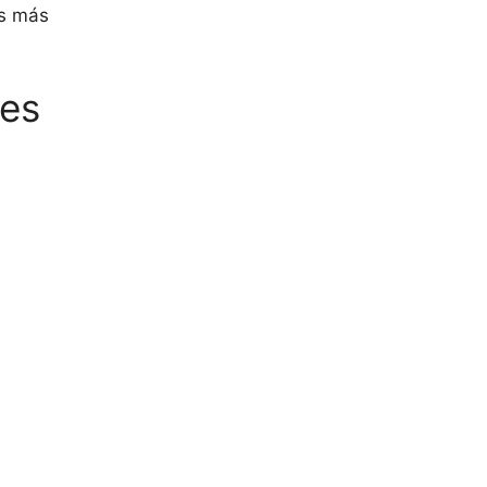
as más
les