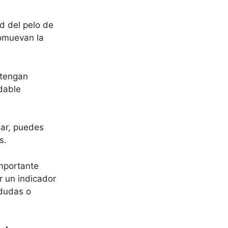
d del pelo de
romuevan la
ntengan
ndable
gar, puedes
s.
importante
r un indicador
 dudas o