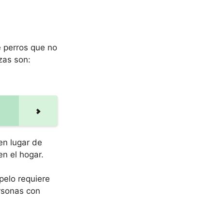
e perros que no
zas son:
en lugar de
en el hogar.
pelo requiere
ersonas con