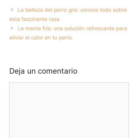
excesivo de tu
Descubre todo lo
La belleza del perro gris: conoce todo sobre
perro?
que necesitas
saber aquí
esta fascinante raza
La manta fría: una solución refrescante para
aliviar el calor en tu perro.
Deja un comentario