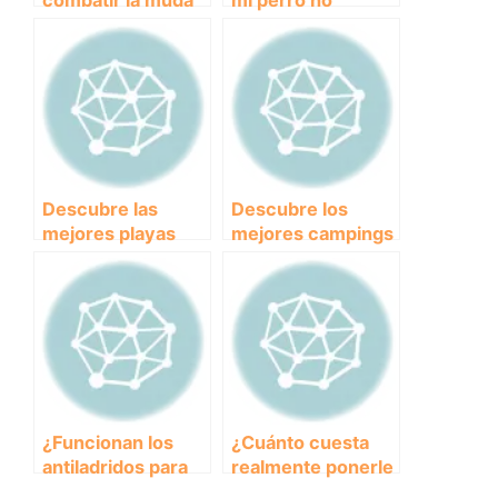
de pelo
persiga a los gatos
Descubre las
Descubre los
mejores playas
mejores campings
para perros en
para disfrutar con
Alicante y disfruta
tus perros en
del verano con tu
Cantabria
mascota
¿Funcionan los
¿Cuánto cuesta
antiladridos para
realmente ponerle
controlar el ladrido
el chip a tu perro?